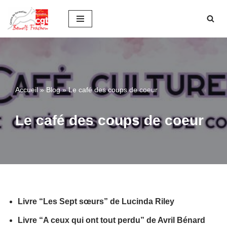
Aller
au
contenu
Accueil
»
Blog
»
Le café des coups de coeur
Le café des coups de coeur
Livre “Les Sept sœurs” de Lucinda Riley
Livre “A ceux qui ont tout perdu” de Avril Bénard